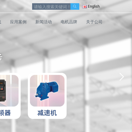
English
载
应用案例
新闻活动
电机品牌
关于公司