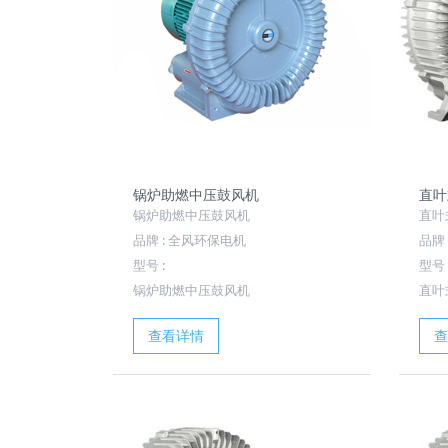
锅炉助燃中压鼓风机
直叶
锅炉助燃中压鼓风机
直叶
品牌 : 全风环保电机
品牌
型号 :
型号 
锅炉助燃中压鼓风机
直叶
查看详情