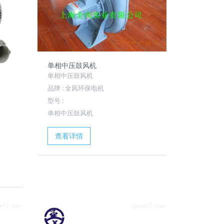
单相中压鼓风机
单相中压鼓风机
品牌 : 全风环保电机
型号 :
单相中压鼓风机
查看详情