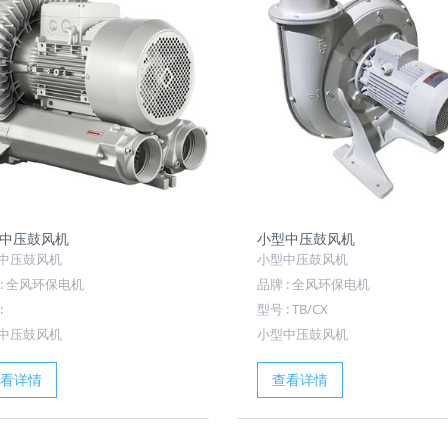
中压鼓风机
小型中压鼓风机
中压鼓风机
小型中压鼓风机
 : 全风环保电机
品牌 : 全风环保电机
:
型号 : TB/CX
中压鼓风机
小型中压鼓风机
查看详情
查看详情