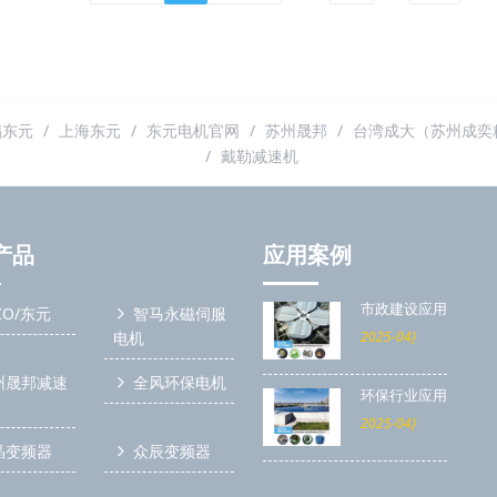
锡东元
上海东元
东元电机官网
苏州晟邦
台湾成大（苏州成奕
戴勒减速机
产品
应用案例
市政建设应用
CO/东元
智马永磁伺服
电机
2025-04}
州晟邦减速
全风环保电机
环保行业应用
G
2025-04}
晶变频器
众辰变频器