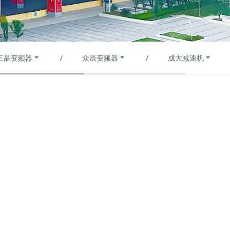
三晶变频器
/
众辰变频器
/
成大减速机