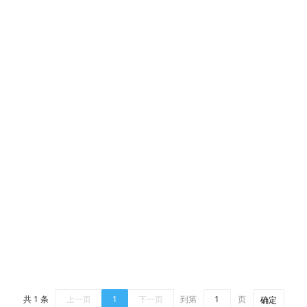
共 1 条
上一页
1
下一页
到第
页
确定