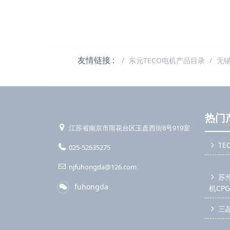
友情链接 :
东元TECO电机产品目录
无
热门
江苏省南京市雨花台区玉盘西街8号919室
TE
025-52635275
njfuhongda@126.com
苏
fuhongda
机CP
三