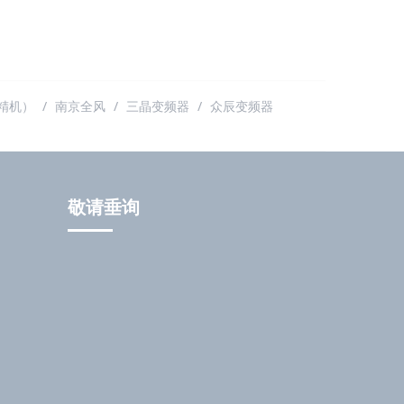
精机）
南京全风
三晶变频器
众辰变频器
敬请垂询