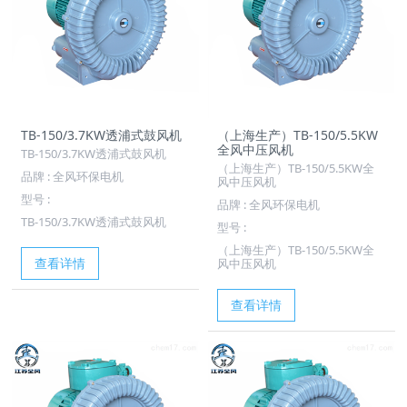
TB-150/3.7KW透浦式鼓风机
（上海生产）TB-150/5.5KW
全风中压风机
TB-150/3.7KW透浦式鼓风机
（上海生产）TB-150/5.5KW全
品牌 : 全风环保电机
风中压风机
型号 :
品牌 : 全风环保电机
TB-150/3.7KW透浦式鼓风机
型号 :
（上海生产）TB-150/5.5KW全
查看详情
风中压风机
查看详情