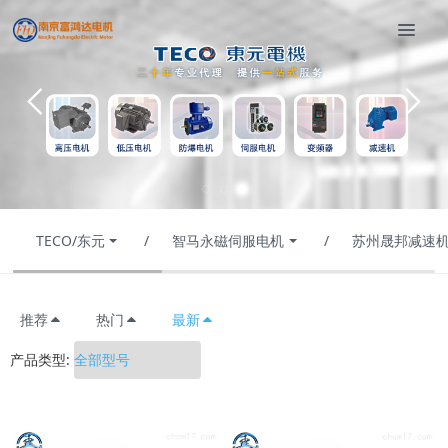
TECO/东元
/
智马永磁伺服电机
/
苏州晟邦减速机
推荐
热门
最新
产品类型: