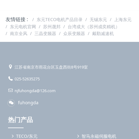
友情链接 :
东元TECO电机产品目录
无锡东元
上海东元
东元电机官网
苏州晟邦
台湾成大（苏州成奕精机）
南京全风
三晶变频器
众辰变频器
戴勒减速机
江苏省南京市雨花台区玉盘西街8号919室
025-52635275
njfuhongda@126.com
fuhongda
热门产品
TECO/东元
智马永磁伺服电机