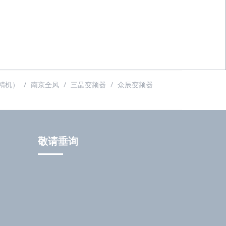
精机）
南京全风
三晶变频器
众辰变频器
敬请垂询