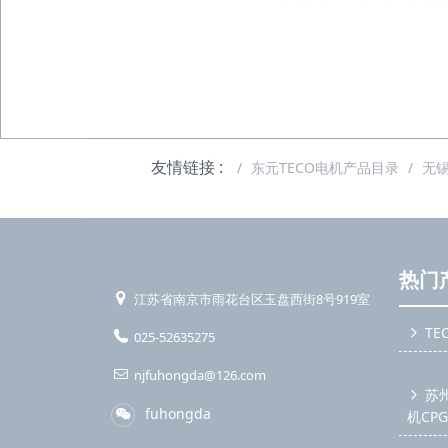
友情链接 :
东元TECO电机产品目录
无
热门
江苏省南京市雨花台区玉盘西街8号919室
TE
025-52635275
njfuhongda@126.com
苏
fuhongda
机CP