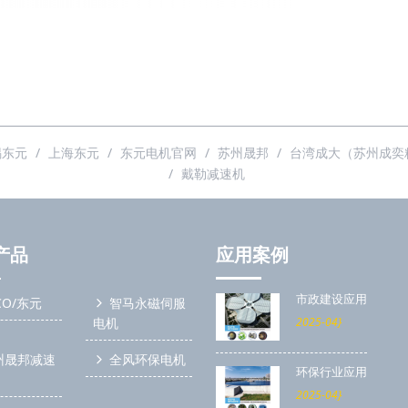
锡东元
上海东元
东元电机官网
苏州晟邦
台湾成大（苏州成奕
戴勒减速机
产品
应用案例
市政建设应用
CO/东元
智马永磁伺服
电机
2025-04}
州晟邦减速
全风环保电机
环保行业应用
G
2025-04}